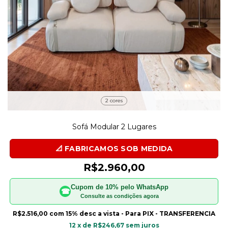
2 cores
Sofá Modular 2 Lugares
R$2.960,00
Cupom de 10% pelo WhatsApp
☎
Consulte as condições agora
R$2.516,00
com
15% desc a vista - Para PIX - TRANSFERENCIA
12
x de
R$246,67
sem juros