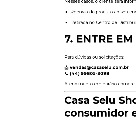
Nesses casos, o cliente será info
Reenvio do produto ao seu en
Retirada no Centro de Distribu
7. ENTRE E
Para dúvidas ou solicitações:
📩
vendas@casaselu.com.br
📞
(44) 99805-3098
Atendimento em horário comercia
Casa Selu Sh
consumidor e