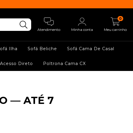
0
Atendimento
Minha conta
Meu carrinho
ofá Ilha
Sofá Beliche
Sofá Cama De Casal
Acesso Direto
Poltrona Cama CX
O — ATÉ 7