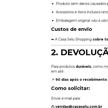
Produto sem danos causados 
Acessórios e itens inclusos ret
Embalagem original
não é obr
Custos de envio
➡ A Casa Selu Shopping
cobre t
2. DEVOLUÇÃ
Para produtos
duráveis
, como móv
em até:
📌
90 dias após o recebimento
Como solicitar:
Envie e-mail para:
📩
vendas@casaselu.com.br