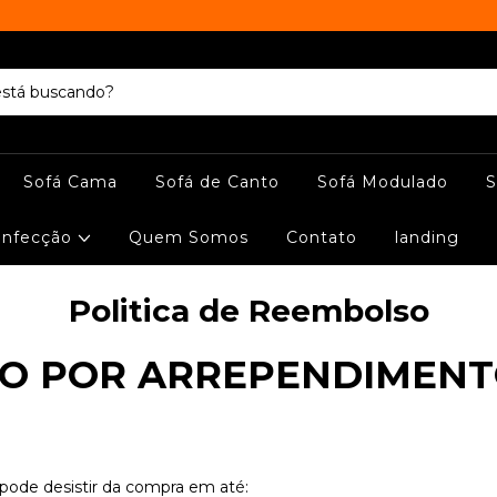
Sofá Cama
Sofá de Canto
Sofá Modulado
S
onfecção
Quem Somos
Contato
landing
Politica de Reembolso
ÃO POR ARREPENDIMENT
pode desistir da compra em até: