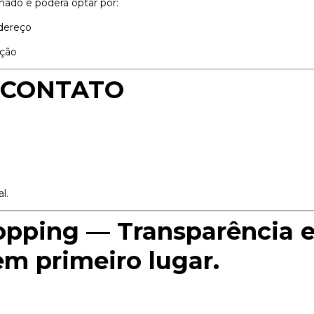
rmado e poderá optar por:
dereço
ição
M CONTATO
l.
opping — Transparência e
m primeiro lugar.