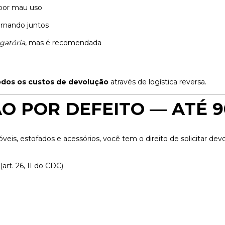
por mau uso
ornando juntos
igatória
, mas é recomendada
odos os custos de devolução
através de logística reversa.
O POR DEFEITO — ATÉ 9
eis, estofados e acessórios, você tem o direito de solicitar dev
(art. 26, II do CDC)