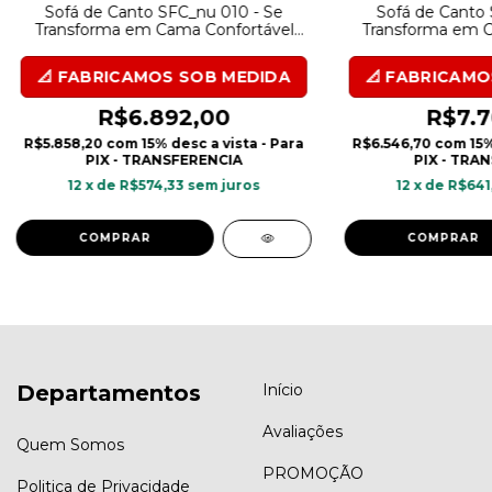
Sofá de Canto SFC_nu 010 - Se
Sofá de Canto 
Transforma em Cama Confortável
Transforma em C
em Aquablock Karsten
em Aquablo
R$6.892,00
R$7.7
R$5.858,20
com
15% desc a vista - Para
R$6.546,70
com
15%
PIX - TRANSFERENCIA
PIX - TRA
12
x de
R$574,33
sem juros
12
x de
R$641
COMPRAR
COMPRAR
Departamentos
Início
Avaliações
Quem Somos
PROMOÇÃO
Politica de Privacidade