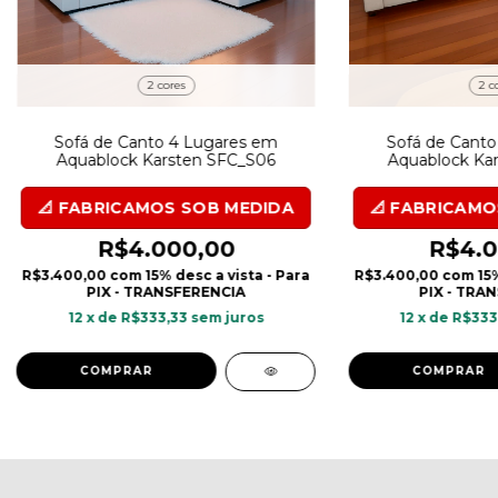
2 cores
2 c
Sofá de Canto 4 Lugares em
Sofá de Canto
Aquablock Karsten SFC_S06
Aquablock Ka
R$4.000,00
R$4.0
R$3.400,00
com
15% desc a vista - Para
R$3.400,00
com
15
PIX - TRANSFERENCIA
PIX - TRA
12
x de
R$333,33
sem juros
12
x de
R$333
COMPRAR
COMPRAR