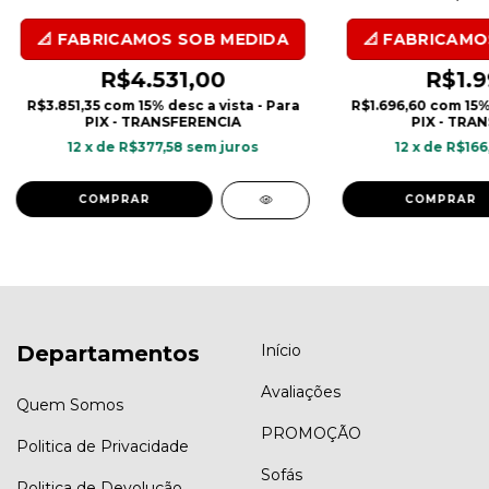
Resistent
R$4.531,00
R$1.9
R$3.851,35
com
15% desc a vista - Para
R$1.696,60
com
15%
PIX - TRANSFERENCIA
PIX - TRA
12
x de
R$377,58
sem juros
12
x de
R$166
COMPRAR
COMPRAR
Departamentos
Início
Avaliações
Quem Somos
PROMOÇÃO
Politica de Privacidade
Sofás
Politica de Devolução