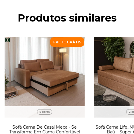
Produtos similares
FRETE GRÁTIS
5 cores
2 c
Sofá Cama De Casal Meca - Se
Sofá Cama Life_N
Transforma Em Cama Confortável
Baú – Super 